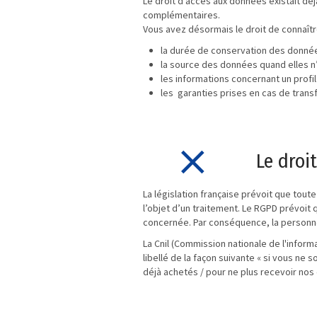
Le droit d’accès aux données existait dé
complémentaires.
Vous avez désormais le droit de connaîtr
la durée de conservation des donné
la source des données quand elles n
les informations concernant un profi
les garanties prises en cas de trans
Le droi
La législation française prévoit que tou
l’objet d’un traitement. Le RGPD prévoit 
concernée. Par conséquence, la personne
La Cnil (Commission nationale de l'inform
libellé de la façon suivante « si vous n
déjà achetés / pour ne plus recevoir nos 