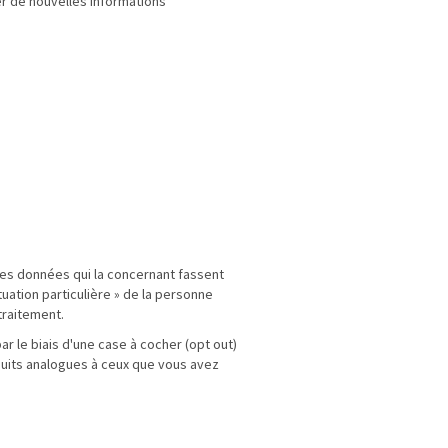
er de nouvelles informations
 des données qui la concernant fassent
uation particulière » de la personne
traitement.
r le biais d'une case à cocher (opt out)
oduits analogues à ceux que vous avez