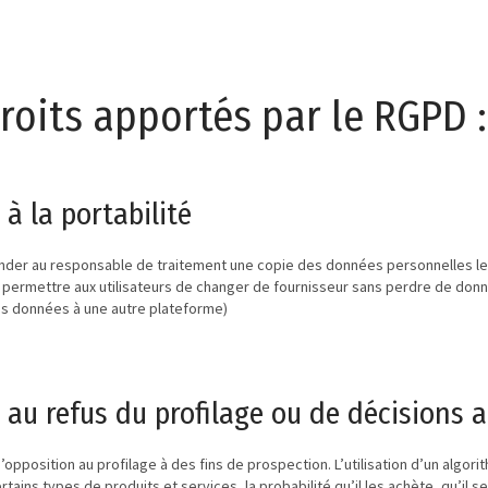
roits apportés par le RGPD :
t à la portabilité
er au responsable de traitement une copie des données personnelles les
 de permettre aux utilisateurs de changer de fournisseur sans perdre de d
es données à une autre plateforme)
t au refus du profilage ou de décisions
’opposition au profilage à des fins de prospection. L’utilisation d’un algor
ertains types de produits et services, la probabilité qu’il les achète, qu’il 