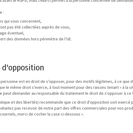
jà avant le RGPD, mais celui-ci permet à la personne concernée de demand
e :
es qui vous concernent,
’ont pas été collectées auprès de vous,
lage éventuel,
fert des données hors périmètre de l’UE.
t d'opposition
te personne est en droit de s’opposer, pour des motifs légitimes, à ce que
que le même droit s’exerce, à tout moment pour des raisons tenant « à la sit
 peut demander au responsable du traitement le droit de s'opposer à ce 
atique et des libertés) recommande que ce droit d'opposition soit exercé pa
e souhaitez pas recevoir de notre part des offres commerciales pour nos pr
courriels, merci de cocher la case ci-dessous ».