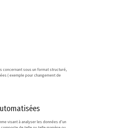
 concernant sous un format structuré,
onnées ( exemple pour changement de
 automatisées
ithme visant à analyser les données d’un
se comporte de telle ou telle manière ou